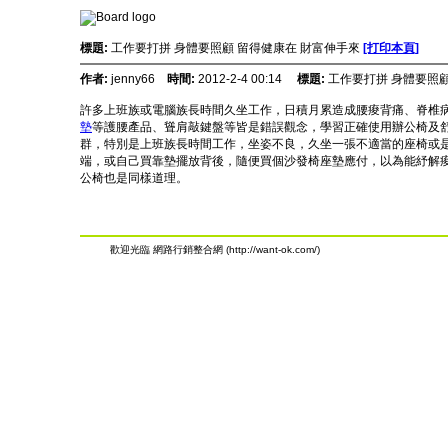
標題:
工作要打拼 身體要照顧 留得健康在 財富伸手來
[打印本頁]
作者:
jenny66
時間:
2012-2-4 00:14
標題:
工作要打拼 身體要照顧
許多上班族或電腦族長時間久坐工作，日積月累造成腰痠背痛、脊椎
墊
等護腰產品、聳肩敲鍵盤等皆是錯誤觀念，學習正確使用辦公椅及
群，特別是上班族長時間工作，坐姿不良，久坐一張不適當的座椅或
端，或自己買靠墊擺放背後，隨便買個沙發椅座墊應付，以為能紓解
公椅也是同樣道理。
歡迎光臨 網路行銷整合網 (http://want-ok.com/)