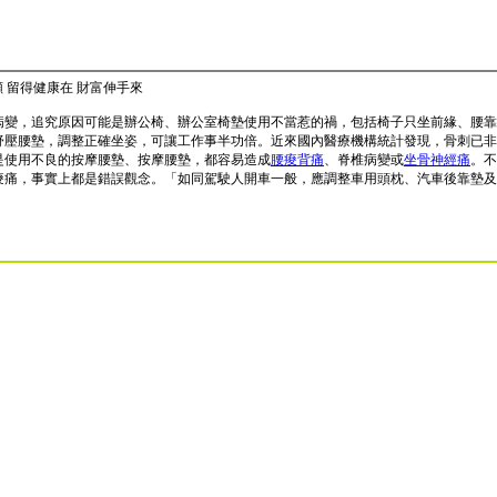
 留得健康在 財富伸手來
病變，追究原因可能是辦公椅、辦公室椅墊使用不當惹的禍，包括椅子只坐前緣、腰靠
舒壓腰墊，調整正確坐姿，可讓工作事半功倍。近來國內醫療機構統計發現，骨刺已非
是使用不良的按摩腰墊、按摩腰墊，都容易造成
腰痠背痛
、脊椎病變或
坐骨神經痛
。不
痠痛，事實上都是錯誤觀念。「如同駕駛人開車一般，應調整車用頭枕、汽車後靠墊及