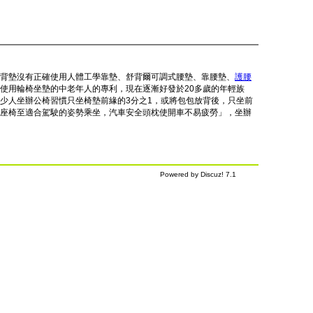
背墊沒有正確使用人體工學靠墊、舒背爾可調式腰墊、靠腰墊、
護腰
使用輪椅坐墊的中老年人的專利，現在逐漸好發於20多歲的年輕族
少人坐辦公椅習慣只坐椅墊前緣的3分之1，或將包包放背後，只坐前
座椅至適合駕駛的姿勢乘坐，汽車安全頭枕使開車不易疲勞」，坐辦
Powered by Discuz! 7.1