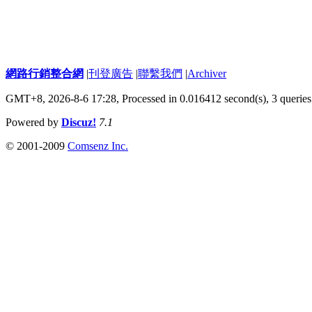
網路行銷整合網
|
刊登廣告
|
聯繫我們
|
Archiver
GMT+8, 2026-8-6 17:28,
Processed in 0.016412 second(s), 3 queries
Powered by
Discuz!
7.1
© 2001-2009
Comsenz Inc.