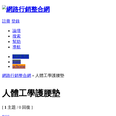
註冊
登錄
論壇
搜索
幫助
導航
默認風格
jeans
uchome
網路行銷整合網
» 人體工學護腰墊
人體工學護腰墊
[
1
主題 / 0 回復 ]