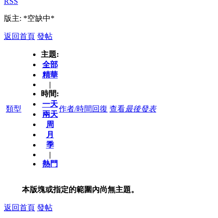
RSS
版主: *空缺中*
返回首頁
發帖
主題:
全部
精華
|
時間:
一天
類型
作者/時間
回復
查看
最後發表
兩天
周
月
季
|
熱門
本版塊或指定的範圍內尚無主題。
返回首頁
發帖