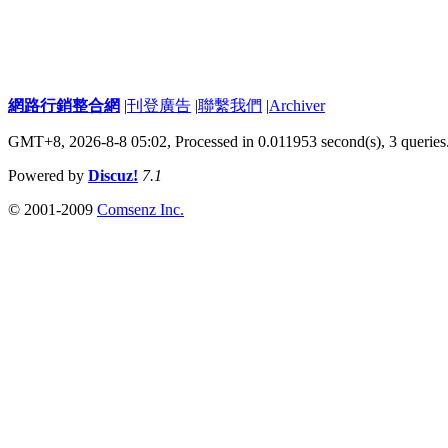
網路行銷整合網
|
刊登廣告
|
聯繫我們
|
Archiver
GMT+8, 2026-8-8 05:02,
Processed in 0.011953 second(s), 3 queries
Powered by
Discuz!
7.1
© 2001-2009
Comsenz Inc.