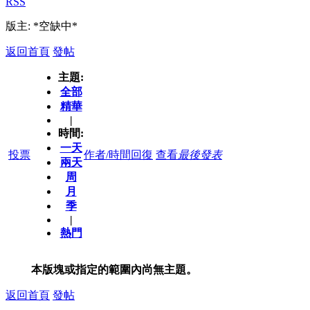
RSS
版主: *空缺中*
返回首頁
發帖
主題:
全部
精華
|
時間:
一天
投票
作者/時間
回復
查看
最後發表
兩天
周
月
季
|
熱門
本版塊或指定的範圍內尚無主題。
返回首頁
發帖