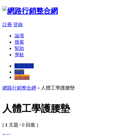
註冊
登錄
論壇
搜索
幫助
導航
默認風格
jeans
uchome
網路行銷整合網
» 人體工學護腰墊
人體工學護腰墊
[
1
主題 / 0 回復 ]