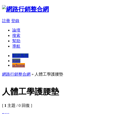
註冊
登錄
論壇
搜索
幫助
導航
默認風格
jeans
uchome
網路行銷整合網
» 人體工學護腰墊
人體工學護腰墊
[
1
主題 / 0 回復 ]