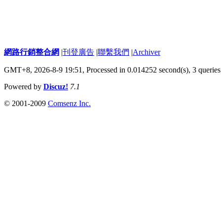
網路行銷整合網
|
刊登廣告
|
聯繫我們
|
Archiver
GMT+8, 2026-8-9 19:51,
Processed in 0.014252 second(s), 3 queries
Powered by
Discuz!
7.1
© 2001-2009
Comsenz Inc.